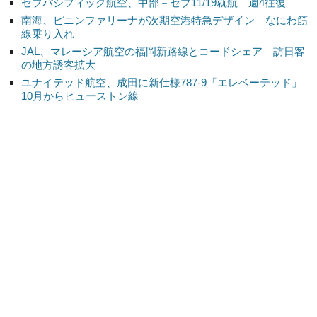
セブパシフィック航空、中部－セブ11/19就航 週4往復
南海、ピニンファリーナが次期空港特急デザイン なにわ筋
線乗り入れ
JAL、マレーシア航空の福岡新路線とコードシェア 訪日客
の地方誘客拡大
ユナイテッド航空、成田に新仕様787-9「エレベーテッド」
10月からヒューストン線