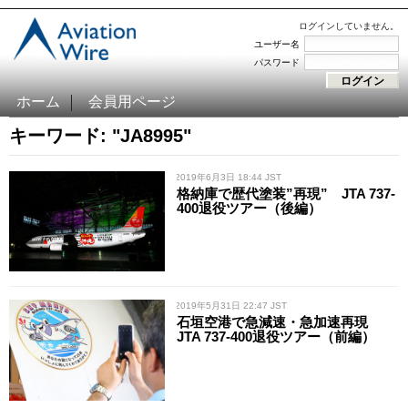
ログインしていません。
ユーザー名
パスワード
ホーム
会員用ページ
キーワード: "JA8995"
/ 2019年6月3日 18:44 JST
格納庫で歴代塗装”再現” JTA 737-
400退役ツアー（後編）
/ 2019年5月31日 22:47 JST
石垣空港で急減速・急加速再現
JTA 737-400退役ツアー（前編）