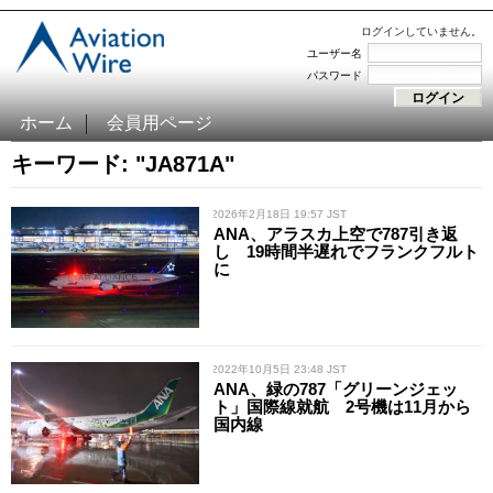
ログインしていません。
ユーザー名
パスワード
ホーム
会員用ページ
キーワード: "JA871A"
/ 2026年2月18日 19:57 JST
ANA、アラスカ上空で787引き返
し 19時間半遅れでフランクフルト
に
/ 2022年10月5日 23:48 JST
ANA、緑の787「グリーンジェッ
ト」国際線就航 2号機は11月から
国内線