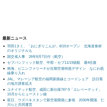
最新ニュース
羽田1タミ、「おにぎりこんが」8/10オープン 北海道食材
のオリジナルも
国交省人事 26年8月7日付（航空）
セブパシフィック航空、中部－セブ11/19就航 週4往復
南海、ピニンファリーナが次期空港特急デザイン なにわ筋
線乗り入れ
JAL、マレーシア航空の福岡新路線とコードシェア 訪日客
の地方誘客拡大
ユナイテッド航空、成田に新仕様787-9「エレベーテッド」
10月からヒューストン線
双日、ウズベキスタンで新空港開発に参画 2030年開港、仁
川らと共同運営