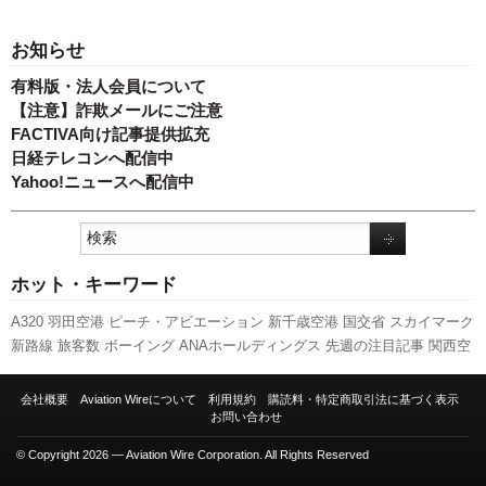
お知らせ
有料版・法人会員について
【注意】詐欺メールにご注意
FACTIVA向け記事提供拡充
日経テレコンへ配信中
Yahoo!ニュースへ配信中
ホット・キーワード
A320
羽田空港
ピーチ・アビエーション
新千歳空港
国交省
スカイマーク
新路線
旅客数
ボーイング
ANAホールディングス
先週の注目記事
関西空
港
LCC
伊丹空港
エアバス
スターフライヤー
航空貨物
客室乗務員
福岡
空港
実績
国交省航空局
新型コロナウイルス
日本航空
A350 XWB
利用実
会社概要
Aviation Wireについて
利用規約
購読料・特定商取引法に基づく表示
績
訪日客
成田空港
セントレア
キャンペーン
発着回数
787
全日空
777
お問い合わせ
737NG
人事
© Copyright 2026 — Aviation Wire Corporation. All Rights Reserved