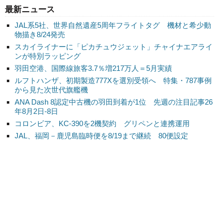
最新ニュース
JAL系5社、世界自然遺産5周年フライトタグ 機材と希少動
物描き8/24発売
スカイライナーに「ピカチュウジェット」チャイナエアライ
ンが特別ラッピング
羽田空港、国際線旅客3.7％増217万人＝5月実績
ルフトハンザ、初期製造777Xを選別受領へ 特集・787事例
から見た次世代旗艦機
ANA Dash 8認定中古機の羽田到着が1位 先週の注目記事26
年8月2日-8日
コロンビア、KC-390を2機契約 グリペンと連携運用
JAL、福岡－鹿児島臨時便を8/19まで継続 80便設定