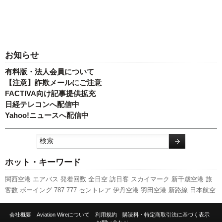
お知らせ
有料版・法人会員について
【注意】詐欺メールにご注意
FACTIVA向け記事提供拡充
日経テレコンへ配信中
Yahoo!ニュースへ配信中
ホット・キーワード
関西空港
エアバス
発着回数
全日空
訪日客
スカイマーク
新千歳空港
旅
客数
ボーイング
787
777
セントレア
伊丹空港
羽田空港
新路線
日本航空
航空貨物
LCC
A320
ピーチ・アビエーション
実績
成田空港
国交省
スタ
ーフライヤー
利用実績
先週の注目記事
新型コロナウイルス
福岡空港
国
会社概要
Aviation Wireについて
利用規約
購読料・特定商取引法に基づく表示