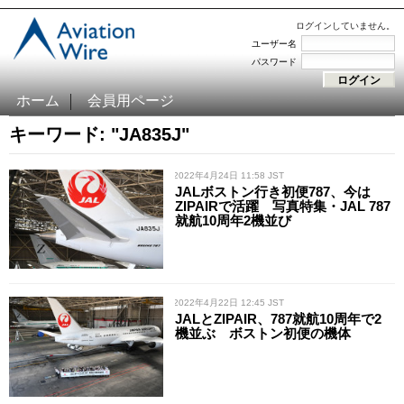
ログインしていません。
ユーザー名
パスワード
ホーム
会員用ページ
キーワード: "JA835J"
/ 2022年4月24日 11:58 JST
JALボストン行き初便787、今は
ZIPAIRで活躍 写真特集・JAL 787
就航10周年2機並び
/ 2022年4月22日 12:45 JST
JALとZIPAIR、787就航10周年で2
機並ぶ ボストン初便の機体