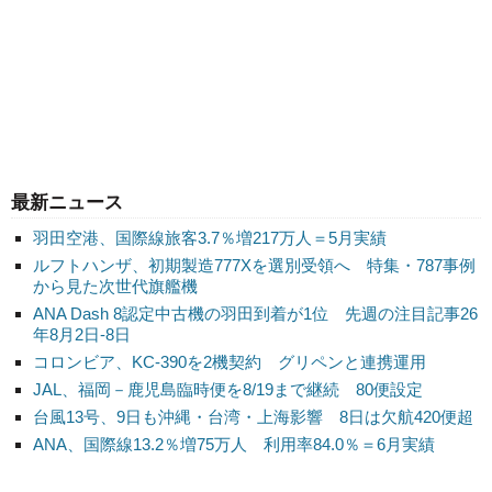
最新ニュース
羽田空港、国際線旅客3.7％増217万人＝5月実績
ルフトハンザ、初期製造777Xを選別受領へ 特集・787事例
から見た次世代旗艦機
ANA Dash 8認定中古機の羽田到着が1位 先週の注目記事26
年8月2日-8日
コロンビア、KC-390を2機契約 グリペンと連携運用
JAL、福岡－鹿児島臨時便を8/19まで継続 80便設定
台風13号、9日も沖縄・台湾・上海影響 8日は欠航420便超
ANA、国際線13.2％増75万人 利用率84.0％＝6月実績