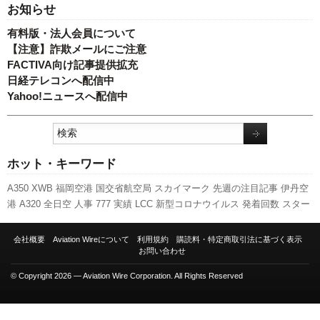
お知らせ
有料版・法人会員について
【注意】詐欺メールにご注意
FACTIVA向け記事提供拡充
日経テレコンへ配信中
Yahoo!ニュースへ配信中
ホット・キーワード
A350 XWB
福岡空港
国交省航空局
スカイマーク
先週の注目記事
伊丹空
港
A320
全日空
人事
777
実績
LCC
新型コロナウイルス
発着回数
スター
フライヤー
日本航空
客室乗務員
737NG
ボーイング
訪日客
羽田空港
旅
客数
成田空港
新千歳空港
関西空港
国交省
ANAホールディングス
ピー
会社概要
Aviation Wireについて
利用規約
購読料・特定商取引法に基づく表示
チ・アビエーション
利用実績
キャンペーン
エアバス
新路線
航空貨物
セ
お問い合わせ
ントレア
787
© Copyright 2026 — Aviation Wire Corporation. All Rights Reserved