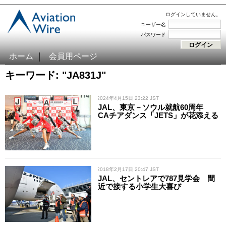
ログインしていません。
ユーザー名
パスワード
ホーム
会員用ページ
キーワード: "JA831J"
/ 2024年4月15日 23:22 JST
JAL、東京－ソウル就航60周年
CAチアダンス「JETS」が花添える
/ 2018年2月17日 20:47 JST
JAL、セントレアで787見学会 間
近で接する小学生大喜び