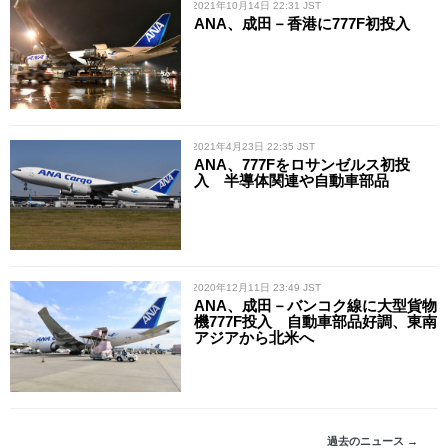
/ 2021年10月14日 22:31 JST
ANA、成田－香港に777F初投入
/ 2021年4月23日 22:35 JST
ANA、777Fをロサンゼルス初投
入 半導体関連や自動車部品
/ 2020年12月11日 23:49 JST
ANA、成田－バンコク線に大型貨物
機777F投入 自動車部品好調、東南
アジアから北米へ
過去のニュース →