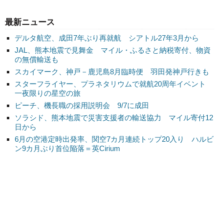
最新ニュース
デルタ航空、成田7年ぶり再就航 シアトル27年3月から
JAL、熊本地震で見舞金 マイル・ふるさと納税寄付、物資
の無償輸送も
スカイマーク、神戸－鹿児島8月臨時便 羽田発神戸行きも
スターフライヤー、プラネタリウムで就航20周年イベント
一夜限りの星空の旅
ピーチ、機長職の採用説明会 9/7に成田
ソラシド、熊本地震で災害支援者の輸送協力 マイル寄付12
日から
6月の空港定時出発率、関空7カ月連続トップ20入り ハルビ
ン9カ月ぶり首位陥落＝英Cirium