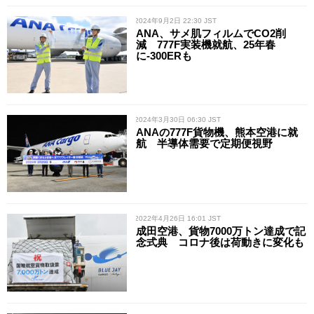
/ 2024年9月2日 22:30 JST
ANA、サメ肌フィルムでCO2削
減 777F実装機就航、25年春
に-300ERも
/ 2024年3月30日 06:30 JST
ANAの777F貨物機、熊本空港に就
航 半導体需要で定期便視野
/ 2022年4月26日 16:01 JST
成田空港、貨物7000万トン達成で記
念式典 コロナ後は荷動きに変化も