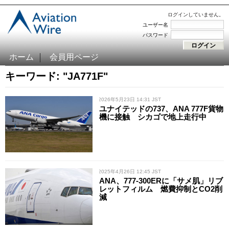
ログインしていません。
ユーザー名
パスワード
ホーム
会員用ページ
キーワード: "JA771F"
/ 2026年5月23日 14:31 JST
ユナイテッドの737、ANA 777F貨物
機に接触 シカゴで地上走行中
/ 2025年4月26日 12:45 JST
ANA、777-300ERに「サメ肌」リブ
レットフィルム 燃費抑制とCO2削
減