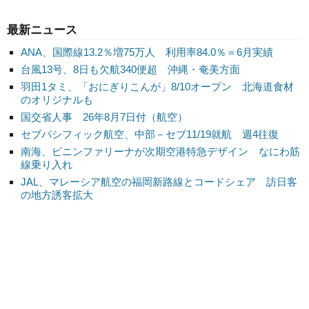
最新ニュース
ANA、国際線13.2％増75万人 利用率84.0％＝6月実績
台風13号、8日も欠航340便超 沖縄・奄美方面
羽田1タミ、「おにぎりこんが」8/10オープン 北海道食材
のオリジナルも
国交省人事 26年8月7日付（航空）
セブパシフィック航空、中部－セブ11/19就航 週4往復
南海、ピニンファリーナが次期空港特急デザイン なにわ筋
線乗り入れ
JAL、マレーシア航空の福岡新路線とコードシェア 訪日客
の地方誘客拡大