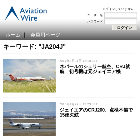
ログインしていません。
ユーザー名
パスワード
ホーム
会員用ページ
キーワード: "JA204J"
/ 2017年8月21日 12:10 JST
ネパールのシュリー航空、CRJ就
航 初号機は元ジェイエア機
/ 2016年1月29日 13:23 JST
ジェイエアのCRJ200、点検不備で
15便欠航