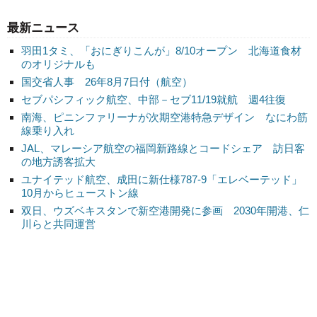
最新ニュース
羽田1タミ、「おにぎりこんが」8/10オープン 北海道食材
のオリジナルも
国交省人事 26年8月7日付（航空）
セブパシフィック航空、中部－セブ11/19就航 週4往復
南海、ピニンファリーナが次期空港特急デザイン なにわ筋
線乗り入れ
JAL、マレーシア航空の福岡新路線とコードシェア 訪日客
の地方誘客拡大
ユナイテッド航空、成田に新仕様787-9「エレベーテッド」
10月からヒューストン線
双日、ウズベキスタンで新空港開発に参画 2030年開港、仁
川らと共同運営