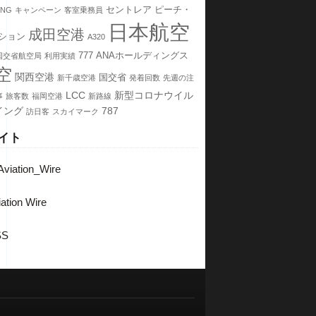
セントレア
ピーチ・
7NG
キャンペーン
客室乗務員
日本航空
成田空港
ション
A320
777
ANAホールディングス
国交省航空局
利用実績
空
関西空港
国交省
新千歳空港
発着回数
先週の注
LCC
新型コロナウイル
事
旅客数
福岡空港
新路線
イング
787
訪日客
スカイマーク
イト
viation_Wire
ation Wire
SS