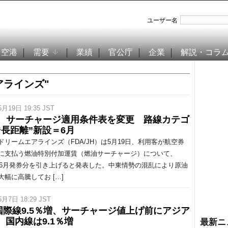
ユーザー名
空港
需要
業績
官公庁
企業
解説・コラ
アラインズ"
5月19日 19:35 JST
A、サーチャージ適用条件表を変更 路線カテゴ
“長距離”新設＝6月
リームエアラインズ（FDA/JH）は5月19日、利用客が航空券
に支払う燃油特別付加運賃（燃油サーチャージ）について、
6年6月発券分を引き上げると発表した。中東情勢の混乱により原油
大幅に高騰してお […]
5月7日 18:29 JST
国際線9.5％増、サーチャージ値上げ前にアジア
 国内線は9.1％増
最新ニ