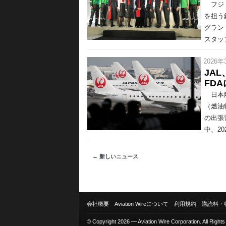
フジド
を担う
グラン
スタッ
/ 2026年
JA
FD
日本航
（燃油
の出張
中、20
← 新しいニュース
会社概要
Aviation Wireについて
利用規約
購読料・
© Copyright 2026 — Aviation Wire Corporation. All Right