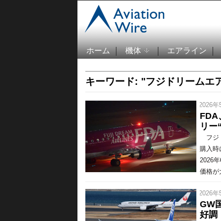
ホーム
機体
エアライン
キーワード: "フジドリームエ
/ 2026年
FD
リー
フジド
購入時
202
価格が
/ 2026年
GW
好調