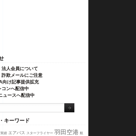
せ
・法人会員について
】詐欺メールにご注意
IVA向け記事提供拡充
レコンへ配信中
o!ニュースへ配信中
・キーワード
羽田空港
エアバス
実績
スターフライヤー
航