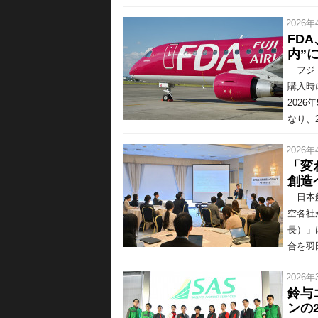
/ 2026年
FD
内”
フジド
購入時
202
なり、2
/ 2026年
「変
創造
日本航
空各社
長）」
合を羽
/ 2026年
鈴与
ンの