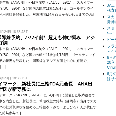
空輸（ANA/NH）や日本航空（JAL/JL、9201）、スカイマー
JA
KY/BC、9204）など国内の航空11社は5月7日、ゴールデンウイ
税寄
利用実績を発表した。対象期間は4月29日から5月6日までの8日
スカ
発神
スタ
4月24日 18:55 JST
年イ
国際線予約、ハワイ前年超えも伸び悩み アジ
ピー
好調
ソラ
空輸（ANA/NH）や日本航空（JAL/JL、9201）、スカイマー
マイ
KY/BC、9204）など国内の航空11社は4月24日、ゴールデンウイ
6月
予約状況を発表した。国際線はアジア方面を中心に好調で、
20
[…]
Ciri
6月
4月23日 18:38 JST
はサ
イマーク、新社長に三輪FDA元会長 ANA出
岸氏が新専務に
マーク（SKY/BC、9204）は、4月23日に開催した取締役会で
事を内定した。新社長に、筆頭株主の鈴与（静岡市）出身でスカ
クの社外取締役を務める三輪德泰（みわ・よしひろ）氏が就任す
た鈴与参与で […]