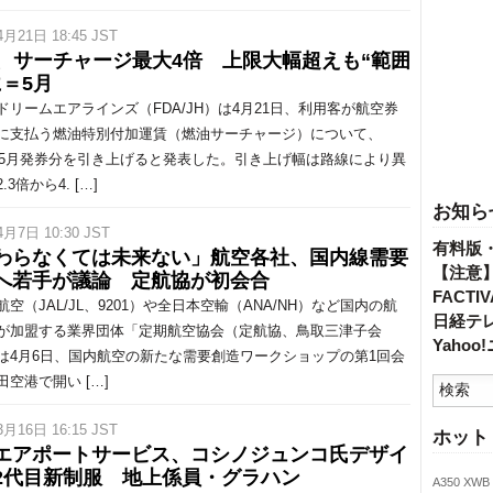
4月21日 18:45 JST
A、サーチャージ最大4倍 上限大幅超えも“範囲
に＝5月
リームエアラインズ（FDA/JH）は4月21日、利用客が航空券
に支払う燃油特別付加運賃（燃油サーチャージ）について、
6年5月発券分を引き上げると発表した。引き上げ幅は路線により異
.3倍から4. […]
お知ら
4月7日 10:30 JST
有料版
わらなくては未来ない」航空各社、国内線需要
【注意
へ若手が議論 定航協が初会合
FACT
空（JAL/JL、9201）や全日本空輸（ANA/NH）など国内の航
日経テ
が加盟する業界団体「定期航空協会（定航協、鳥取三津子会
Yaho
は4月6日、国内航空の新たな需要創造ワークショップの第1回会
田空港で開い […]
3月16日 16:15 JST
ホット
エアポートサービス、コシノジュンコ氏デザイ
2代目新制服 地上係員・グラハン
A350 XWB