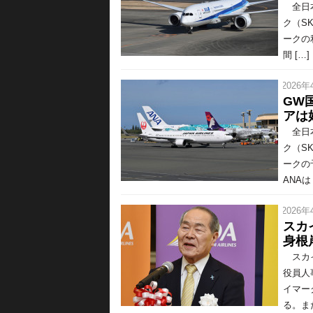
全日本
ク（S
ークの
間 […]
/ 2026年
GW
アは
全日本
ク（S
ークの
ANAは 
/ 2026年
スカ
身根
スカイ
役員人
イマー
る。ま