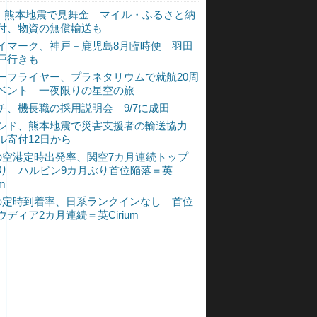
L、熊本地震で見舞金 マイル・ふるさと納
付、物資の無償輸送も
イマーク、神戸－鹿児島8月臨時便 羽田
戸行きも
ーフライヤー、プラネタリウムで就航20周
ベント 一夜限りの星空の旅
チ、機長職の採用説明会 9/7に成田
シド、熊本地震で災害支援者の輸送協力
ル寄付12日から
の空港定時出発率、関空7カ月連続トップ
入り ハルビン9カ月ぶり首位陥落＝英
um
の定時到着率、日系ランクインなし 首位
ウディア2カ月連続＝英Cirium