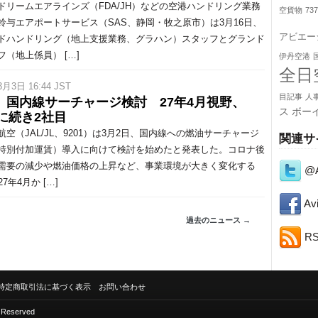
リームエアラインズ（FDA/JH）などの空港ハンドリング業務
空貨物
73
鈴与エアポートサービス（SAS、静岡・牧之原市）は3月16日、
アビエー
ドハンドリング（地上支援業務、グラハン）スタッフとグランド
フ（地上係員） […]
伊丹空港
全日
3月3日 16:44 JST
目記事
人
L、国内線サーチャージ検討 27年4月視野、
ス
ボー
Aに続き2社目
空（JAL/JL、9201）は3月2日、国内線への燃油サーチャージ
関連サ
特別付加運賃）導入に向けて検討を始めたと発表した。コロナ後
需要の減少や燃油価格の上昇など、事業環境が大きく変化する
@A
27年4月か […]
Avi
過去のニュース →
R
特定商取引法に基づく表示
お問い合わせ
s Reserved