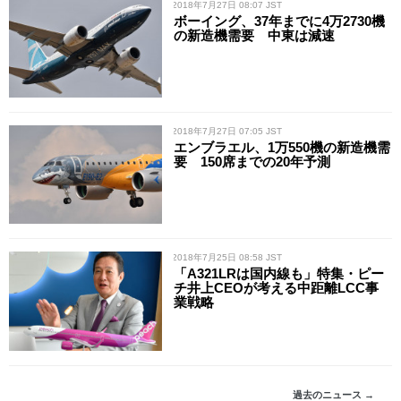
/ 2018年7月27日 08:07 JST
ボーイング、37年までに4万2730機
の新造機需要 中東は減速
/ 2018年7月27日 07:05 JST
エンブラエル、1万550機の新造機需
要 150席までの20年予測
/ 2018年7月25日 08:58 JST
「A321LRは国内線も」特集・ピー
チ井上CEOが考える中距離LCC事
業戦略
過去のニュース →