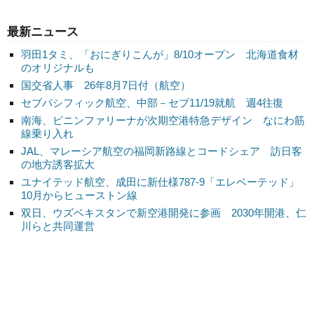
最新ニュース
羽田1タミ、「おにぎりこんが」8/10オープン 北海道食材
のオリジナルも
国交省人事 26年8月7日付（航空）
セブパシフィック航空、中部－セブ11/19就航 週4往復
南海、ピニンファリーナが次期空港特急デザイン なにわ筋
線乗り入れ
JAL、マレーシア航空の福岡新路線とコードシェア 訪日客
の地方誘客拡大
ユナイテッド航空、成田に新仕様787-9「エレベーテッド」
10月からヒューストン線
双日、ウズベキスタンで新空港開発に参画 2030年開港、仁
川らと共同運営