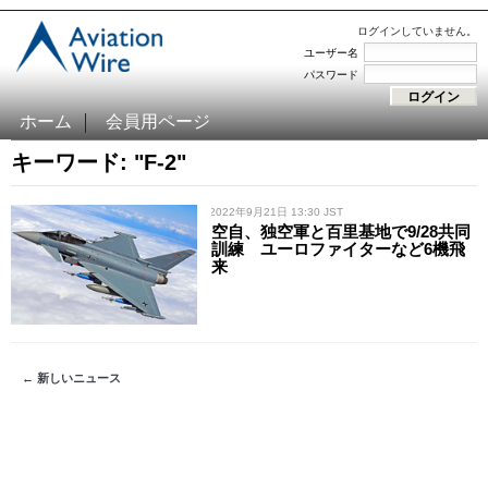
ログインしていません。
ユーザー名
パスワード
ホーム
会員用ページ
キーワード: "F-2"
/ 2022年9月21日 13:30 JST
空自、独空軍と百里基地で9/28共同
訓練 ユーロファイターなど6機飛
来
← 新しいニュース