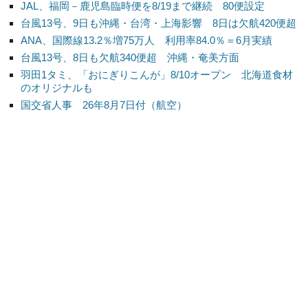
JAL、福岡－鹿児島臨時便を8/19まで継続 80便設定
台風13号、9日も沖縄・台湾・上海影響 8日は欠航420便超
ANA、国際線13.2％増75万人 利用率84.0％＝6月実績
台風13号、8日も欠航340便超 沖縄・奄美方面
羽田1タミ、「おにぎりこんが」8/10オープン 北海道食材
のオリジナルも
国交省人事 26年8月7日付（航空）