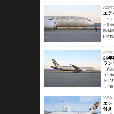
/ 2026年
エテ
エティ
ビ発着
現地時
同時刻
/ 2026年
26
ラン
航空会
（Air
上位2
して初 
/ 2025年
エテ
付き