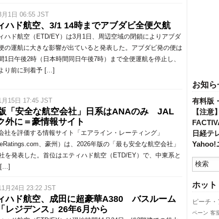
3月1日 06:55 JST
ィハド航空、3/1 14時までアブダビ全便欠航
ハド航空（ETD/EY）は3月1日、周辺空域の閉鎖によりアブダ
便の運航に大きな影響が出ていると発表した。アブダビ発の便は
間1日午後2時（日本時間同日午後7時）まで全便運航を停止し、
より前に到着予 […]
お知ら
1月15日 17:45 JST
有料版
年版「安全な航空会社」日系はANAのみ JAL
【注意
ク外に＝豪情報サイト
FACT
社を評価する情報サイト「エアライン・レーティング」
日経テ
Yaho
lineRatings.com、豪州）は、2026年版の「最も安全な航空会社」
5社を発表した。首位はエティハド航空（ETD/EY）で、中東系と
[…]
ホット
11月24日 23:22 JST
ィハド航空、成田に超豪華A380 バスルーム
ピーチ・
「レジデンス」26年6月から
ペーン
客