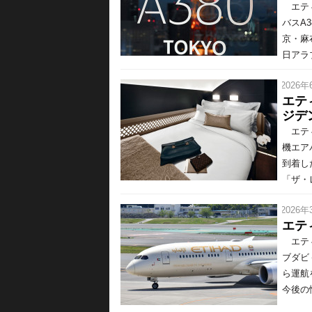
エティ
バスA
京・麻
日アラ
/ 2026年
エテ
ジデ
エティ
機エア
到着し
「ザ・レ
/ 2026年
エテ
エティ
ブダビ
ら運航
今後の