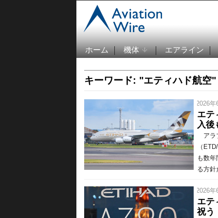
ホーム
機体
エアライン
キーワード: "エティハド航空"
/ 2026年
エテ
入後
アラブ
（ET
も数年
る方針
/ 2026年
エテ
祝う