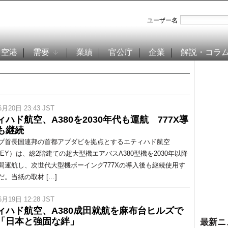
ユーザー名
空港
需要
業績
官公庁
企業
解説・コラ
6月20日 23:43 JST
ィハド航空、A380を2030年代も運航 777X導
も継続
首長国連邦の首都アブダビを拠点とするエティハド航空
D/EY）は、総2階建ての超大型機エアバスA380型機を2030年以降
間運航し、次世代大型機ボーイング777Xの導入後も継続使用す
だ。当紙の取材 […]
6月19日 12:28 JST
ィハド航空、A380成田就航を麻布台ヒルズで
「日本と強固な絆」
最新ニ