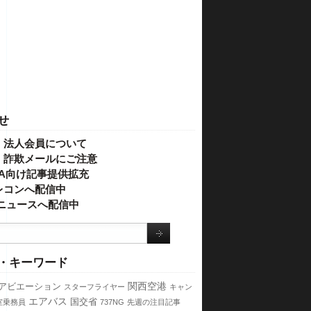
せ
・法人会員について
】詐欺メールにご注意
IVA向け記事提供拡充
レコンへ配信中
o!ニュースへ配信中
・キーワード
関西空港
アビエーション
スターフライヤー
キャン
エアバス
国交省
室乗務員
737NG
先週の注目記事