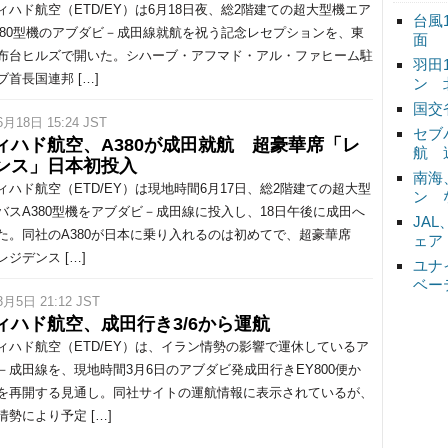
ハド航空（ETD/EY）は6月18日夜、総2階建ての超大型機エア
台風
380型機のアブダビ－成田線就航を祝う記念レセプションを、東
面
布台ヒルズで開いた。シハーブ・アフマド・アル・ファヒーム駐
羽田
ブ首長国連邦 […]
ン 
国交
6月18日 15:24 JST
セブ
ィハド航空、A380が成田就航 超豪華席「レ
航 
ンス」日本初投入
南海
ハド航空（ETD/EY）は現地時間6月17日、総2階建ての超大型
ン 
バスA380型機をアブダビ－成田線に投入し、18日午後に成田へ
JA
た。同社のA380が日本に乗り入れるのは初めてで、超豪華席
ェア
ジデンス […]
ユナ
ベー
3月5日 21:12 JST
ィハド航空、成田行き3/6から運航
ハド航空（ETD/EY）は、イラン情勢の影響で運休しているア
－成田線を、現地時間3月6日のアブダビ発成田行きEY800便か
を再開する見通し。同社サイトの運航情報に表示されているが、
情勢により予定 […]