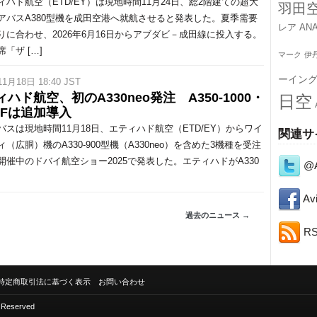
ハド航空（ETD/EY）は現地時間11月24日、総2階建ての超大
羽田
アバスA380型機を成田空港へ就航させると発表した。夏季需要
レア
AN
りに合わせ、2026年6月16日からアブダビ－成田線に投入する。
「ザ […]
マーク
伊
ーイン
11月18日 18:40 JST
ハド航空、初のA330neo発注 A350-1000・
日空
50Fは追加導入
スは現地時間11月18日、エティハド航空（ETD/EY）からワイ
関連サ
（広胴）機のA330-900型機（A330neo）を含めた3機種を受注
開催中のドバイ航空ショー2025で発表した。エティハドがA330
@A
Avi
過去のニュース →
R
特定商取引法に基づく表示
お問い合わせ
s Reserved