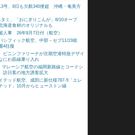
13号、8日も欠航340便超 沖縄・奄美方
1タミ、「おにぎりこんが」8/10オープ
北海道食材のオリジナルも
省人事 26年8月7日付（航空）
パシフィック航空、中部－セブ11/19就
週4往復
、ピニンファリーナが次期空港特急デザイ
なにわ筋線乗り入れ
L、マレーシア航空の福岡新路線とコードシ
 訪日客の地方誘客拡大
イテッド航空、成田に新仕様787-9「エレ
テッド」10月からヒューストン線