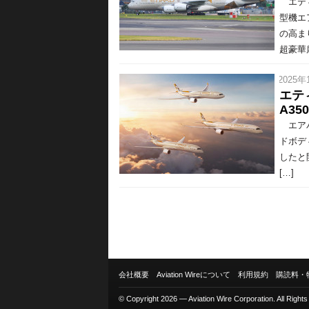
エティ
型機エ
の高ま
超豪華席
/ 2025年
エティ
A3
エアバ
ドボディ
したと
[…]
会社概要
Aviation Wireについて
利用規約
購読料・
© Copyright 2026 — Aviation Wire Corporation. All Right