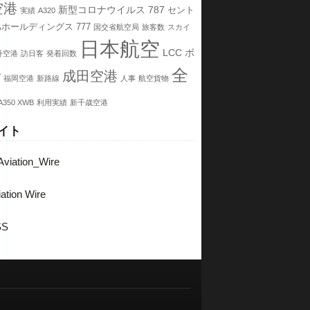
空港
新型コロナウイルス
787
セント
実績
A320
Aホールディングス
777
国交省航空局
旅客数
スカイ
日本航空
LCC
ボ
丹空港
訪日客
発着回数
全
成田空港
グ
福岡空港
新路線
人事
航空貨物
A350 XWB
利用実績
新千歳空港
イト
viation_Wire
ation Wire
SS