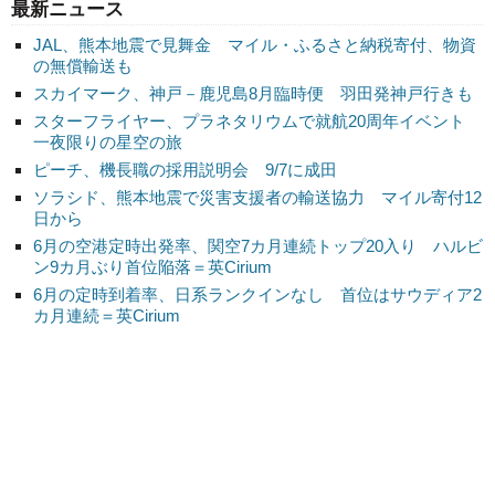
最新ニュース
JAL、熊本地震で見舞金 マイル・ふるさと納税寄付、物資
の無償輸送も
スカイマーク、神戸－鹿児島8月臨時便 羽田発神戸行きも
スターフライヤー、プラネタリウムで就航20周年イベント
一夜限りの星空の旅
ピーチ、機長職の採用説明会 9/7に成田
ソラシド、熊本地震で災害支援者の輸送協力 マイル寄付12
日から
6月の空港定時出発率、関空7カ月連続トップ20入り ハルビ
ン9カ月ぶり首位陥落＝英Cirium
6月の定時到着率、日系ランクインなし 首位はサウディア2
カ月連続＝英Cirium