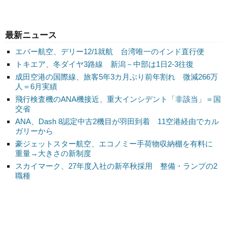
最新ニュース
エバー航空、デリー12/1就航 台湾唯一のインド直行便
トキエア、冬ダイヤ3路線 新潟－中部は1日2-3往復
成田空港の国際線、旅客5年3カ月ぶり前年割れ 微減266万
人＝6月実績
飛行検査機のANA機接近、重大インシデント「非該当」＝国
交省
ANA、Dash 8認定中古2機目が羽田到着 11空港経由でカル
ガリーから
豪ジェットスター航空、エコノミー手荷物収納棚を有料に
重量→大きさの新制度
スカイマーク、27年度入社の新卒秋採用 整備・ランプの2
職種