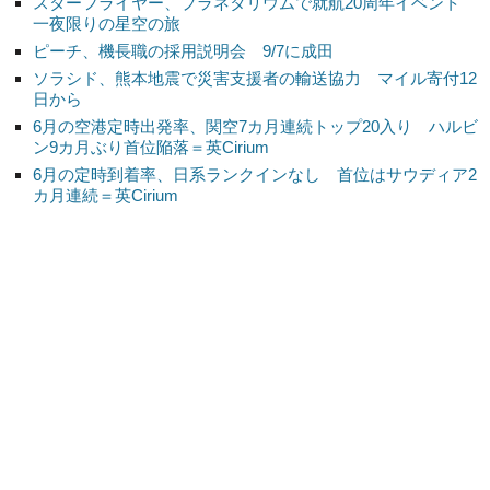
スターフライヤー、プラネタリウムで就航20周年イベント
一夜限りの星空の旅
ピーチ、機長職の採用説明会 9/7に成田
ソラシド、熊本地震で災害支援者の輸送協力 マイル寄付12
日から
6月の空港定時出発率、関空7カ月連続トップ20入り ハルビ
ン9カ月ぶり首位陥落＝英Cirium
6月の定時到着率、日系ランクインなし 首位はサウディア2
カ月連続＝英Cirium