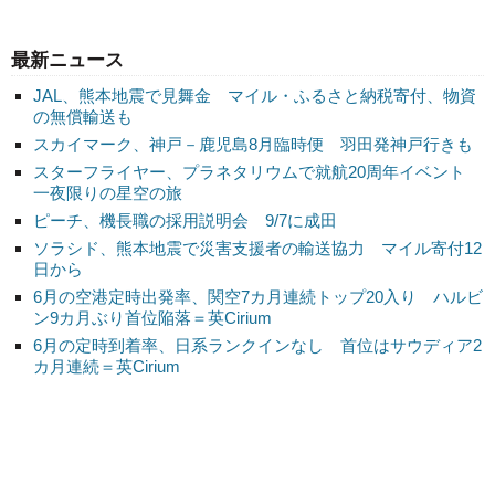
最新ニュース
JAL、熊本地震で見舞金 マイル・ふるさと納税寄付、物資
の無償輸送も
スカイマーク、神戸－鹿児島8月臨時便 羽田発神戸行きも
スターフライヤー、プラネタリウムで就航20周年イベント
一夜限りの星空の旅
ピーチ、機長職の採用説明会 9/7に成田
ソラシド、熊本地震で災害支援者の輸送協力 マイル寄付12
日から
6月の空港定時出発率、関空7カ月連続トップ20入り ハルビ
ン9カ月ぶり首位陥落＝英Cirium
6月の定時到着率、日系ランクインなし 首位はサウディア2
カ月連続＝英Cirium