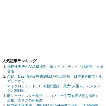
人気記事ランキング
飛行検査機のANA機接近、重大インシデント「非該当」＝国
交省
ANA、Dash 8認定中古2機目が羽田到着 11空港経由でカル
ガリーから
マイクロジェット、CJ4運航開始 最大9人乗り、ムスタン
グと2機種に
豪ジェットスター航空、エコノミー手荷物収納棚を有料に
重量→大きさの新制度
国交省の検査機、羽田離陸直後ANA機に接近 TCAS作動