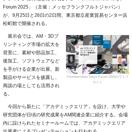
Forum 2025」（主催：メッセフランクフルトジャパン）
が、9月25日と26日の2日間、東京都立産業貿易センター浜
松町館で開催される。
展示会では、AM・3Dプ
リンティング市場の拡大を
背景に、素材や部品加工、
後加工、ソフトウェアなど
を手がける企業が出展。新
Formnext Asia Tokyo Forum 2025のウェブ
製品やサービスを披露し、
サイト
商談の場としても活用され
る。
今回から新たに「アカデミックエリア」を設け、大学や
研究団体が日頃の研究成果をAM関連企業に紹介する。会場
内に設けられたセミナールームでは、アカデミックエリア
出展者によるプレゼンテーションも行われる。