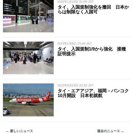
/ 2023年1月10日 21:06 JST
タイ、入国規制強化を撤回 日本か
らは制限なく入国可
/ 2023年1月8日 15:40 JST
タイ、入国規制1/9から強化 接種
証明提示
/ 2022年8月23日 22:32 JST
タイ・エアアジア、福岡－バンコク
10月開設 日本初就航
← 新しいニュース
過去のニュース →