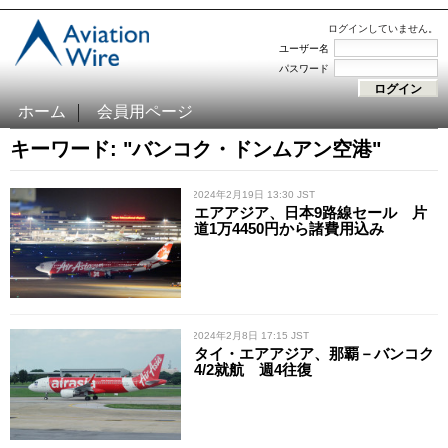
ログインしていません。
ユーザー名
パスワード
ホーム
会員用ページ
キーワード: "バンコク・ドンムアン空港"
/ 2024年2月19日 13:30 JST
エアアジア、日本9路線セール 片
道1万4450円から諸費用込み
/ 2024年2月8日 17:15 JST
タイ・エアアジア、那覇－バンコク
4/2就航 週4往復