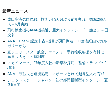
最新ニュース
成田空港の国際線、旅客5年3カ月ぶり前年割れ 微減266万
人＝6月実績
飛行検査機のANA機接近、重大インシデント「非該当」＝国
交省
ANA、Dash 8認定中古2機目が羽田到着 11空港経由でカル
ガリーから
豪ジェットスター航空、エコノミー手荷物収納棚を有料に
重量→大きさの新制度
スカイマーク、27年度入社の新卒秋採用 整備・ランプの2
職種
ANA、筑波大と連携協定 スポーツと旅で越境型人材育成
ジェットスター・ジャパン、初の部門横断型インターン 夏
冬5日間