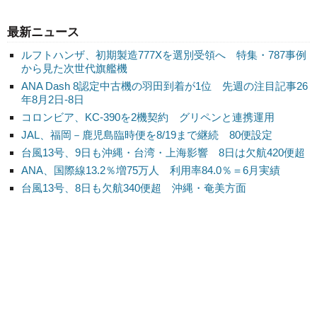
最新ニュース
ルフトハンザ、初期製造777Xを選別受領へ 特集・787事例
から見た次世代旗艦機
ANA Dash 8認定中古機の羽田到着が1位 先週の注目記事26
年8月2日-8日
コロンビア、KC-390を2機契約 グリペンと連携運用
JAL、福岡－鹿児島臨時便を8/19まで継続 80便設定
台風13号、9日も沖縄・台湾・上海影響 8日は欠航420便超
ANA、国際線13.2％増75万人 利用率84.0％＝6月実績
台風13号、8日も欠航340便超 沖縄・奄美方面