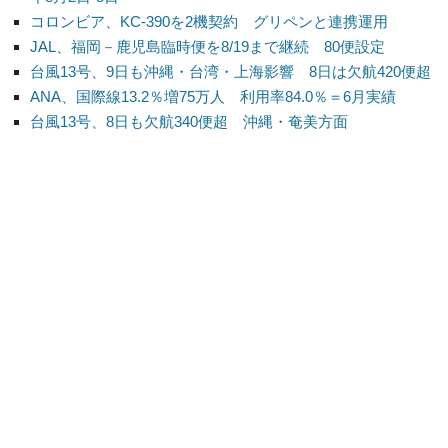
コロンビア、KC-390を2機契約 グリペンと連携運用
JAL、福岡－鹿児島臨時便を8/19まで継続 80便設定
台風13号、9日も沖縄・台湾・上海影響 8日は欠航420便超
ANA、国際線13.2％増75万人 利用率84.0％＝6月実績
台風13号、8日も欠航340便超 沖縄・奄美方面