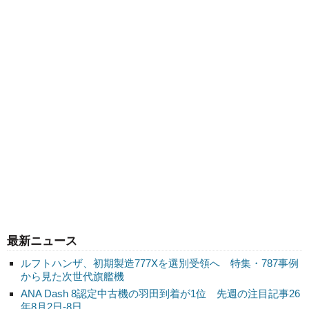
最新ニュース
ルフトハンザ、初期製造777Xを選別受領へ 特集・787事例
から見た次世代旗艦機
ANA Dash 8認定中古機の羽田到着が1位 先週の注目記事26
年8月2日-8日