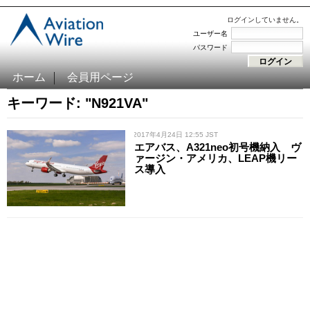
ログインしていません。
ユーザー名
パスワード
ホーム
会員用ページ
キーワード: "N921VA"
/ 2017年4月24日 12:55 JST
エアバス、A321neo初号機納入 ヴ
ァージン・アメリカ、LEAP機リー
ス導入