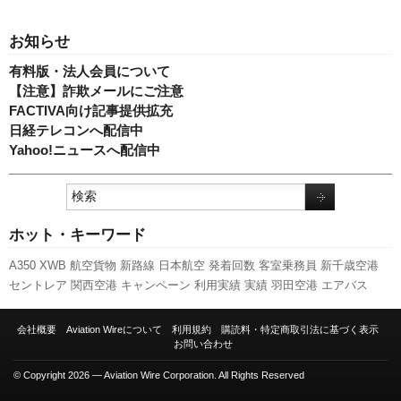
お知らせ
有料版・法人会員について
【注意】詐欺メールにご注意
FACTIVA向け記事提供拡充
日経テレコンへ配信中
Yahoo!ニュースへ配信中
ホット・キーワード
A350 XWB
航空貨物
新路線
日本航空
発着回数
客室乗務員
新千歳空港
セントレア
関西空港
キャンペーン
利用実績
実績
羽田空港
エアバス
737NG
スカイマーク
A320
国交省航空局
国交省
ピーチ・アビエーション
成田空港
人事
先週の注目記事
伊丹空港
ボーイング
新型コロナウイルス
会社概要
Aviation Wireについて
利用規約
購読料・特定商取引法に基づく表示
全日空
福岡空港
787
ANAホールディングス
旅客数
LCC
訪日客
スターフ
お問い合わせ
ライヤー
777
© Copyright 2026 — Aviation Wire Corporation. All Rights Reserved