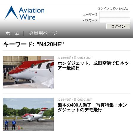
ログインしていません。
ユーザー名
パスワード
ホーム
会員用ページ
キーワード: "N420HE"
/ 2015年5月5日 06:15 JST
ホンダジェット、成田空港で日本ツ
アー最終日
/ 2015年5月4日 06:02 JST
熊本の400人魅了 写真特集・ホン
ダジェットのデモ飛行