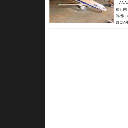
ANA
種と同
装機に
ロゴが描