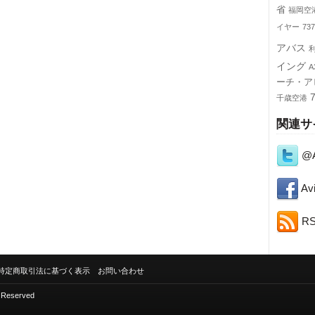
省
福岡空
イヤー
73
アバス
イング
A
ーチ・ア
千歳空港
関連サ
@A
Avi
R
特定商取引法に基づく表示
お問い合わせ
s Reserved