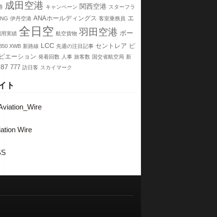
成田空港
関西空港
港
キャンペーン
スターフラ
エ
ANAホールディングス
7NG
伊丹空港
客室乗務員
全日空
羽田空港
ボー
利用実績
航空貨物
LCC
セントレア
ピ
350 XWB
新路線
先週の注目記事
ビエーション
発着回数
人事
旅客数
国交省航空局
新
787
777
訪日客
スカイマーク
イト
viation_Wire
ation Wire
SS