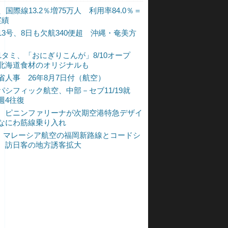
、国際線13.2％増75万人 利用率84.0％＝
実績
13号、8日も欠航340便超 沖縄・奄美方
1タミ、「おにぎりこんが」8/10オープ
北海道食材のオリジナルも
省人事 26年8月7日付（航空）
パシフィック航空、中部－セブ11/19就
週4往復
、ピニンファリーナが次期空港特急デザイ
なにわ筋線乗り入れ
L、マレーシア航空の福岡新路線とコードシ
 訪日客の地方誘客拡大