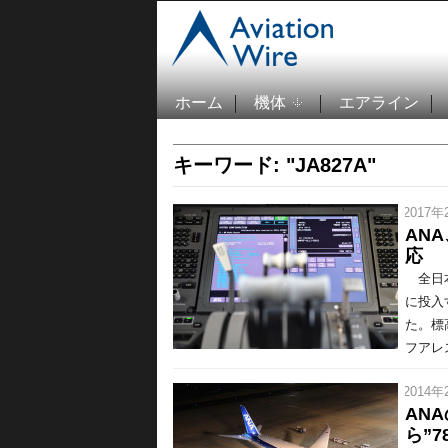
ホーム
機体
エアライン
キーワード: "JA827A"
/ 2017年
AN
応
全日本
に投入
た。標
フアレス
/ 2014年
AN
ら”7