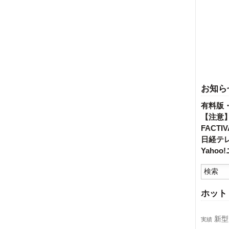
お知ら
有料版
【注意
FACT
日経テ
Yaho
ホット
新型
実績