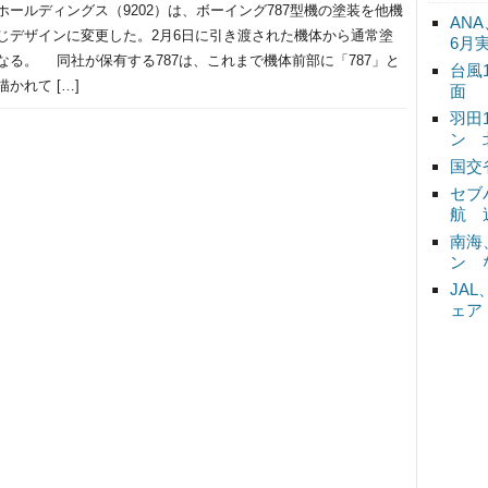
ホールディングス（9202）は、ボーイング787型機の塗装を他機
ANA
じデザインに変更した。2月6日に引き渡された機体から通常塗
6月
なる。 同社が保有する787は、これまで機体前部に「787」と
台風
かれて […]
面
羽田
ン 
国交
セブ
航 
南海
ン 
JA
ェア