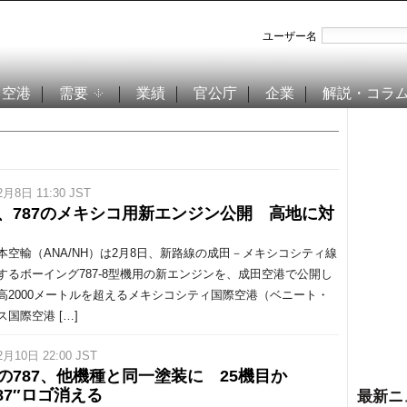
ユーザー名
空港
需要
業績
官公庁
企業
解説・コラ
2月8日 11:30 JST
A、787のメキシコ用新エンジン公開 高地に対
空輸（ANA/NH）は2月8日、新路線の成田－メキシコシティ線
するボーイング787-8型機用の新エンジンを、成田空港で公開し
高2000メートルを超えるメキシコシティ国際空港（ベニート・
国際空港 […]
2月10日 22:00 JST
Aの787、他機種と同一塗装に 25機目か
87″ロゴ消える
最新ニ