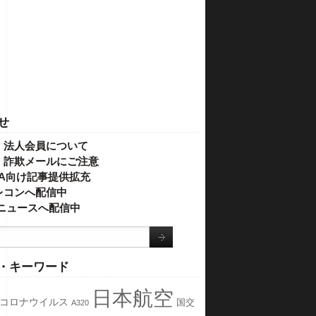
せ
・法人会員について
】詐欺メールにご注意
IVA向け記事提供拡充
レコンへ配信中
o!ニュースへ配信中
・キーワード
日本航空
コロナウイルス
国交
A320