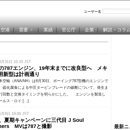
ユーザー名
空港
需要
業績
官公庁
企業
解説・コラ
8月31日 10:20 JST
Aの787エンジン、19年末までに改良型へ メキ
用新型は計画通り
空輸（ANA/NH）は8月30日、ボーイング787型機のエンジンで
、硫化腐食による中圧タービンブレードの破断について、発生ま
行回数と交換タイミングを明らかにした。 エンジンを製造し
ールス・ロイ […]
6月8日 19:00 JST
A、夏期キャンペーンに三代目 J Soul
thers MVは787と撮影
最新ニ