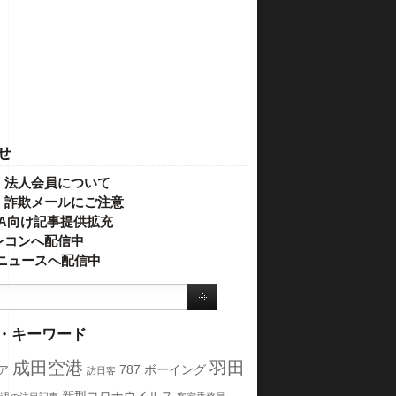
せ
・法人会員について
】詐欺メールにご注意
IVA向け記事提供拡充
レコンへ配信中
o!ニュースへ配信中
・キーワード
成田空港
羽田
787
ボーイング
ア
訪日客