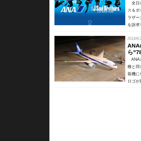
全日本
ス＆ボー
ラザー
を訴求す
/ 2014年
AN
ら”7
ANA
種と同
装機に
ロゴが描