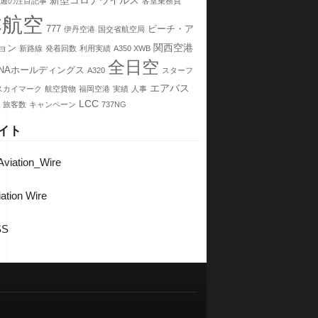
新型コロナウイルス
週の注目記事
客室乗務員
本航空
777
ピーチ・ア
伊丹空港
国交省航空局
関西空港
ョン
新路線
発着回数
利用実績
A350 XWB
全日空
NAホールディングス
A320
スターフ
エアバス
スカイマーク
航空貨物
福岡空港
実績
人事
LCC
旅客数
キャンペーン
737NG
イト
viation_Wire
ation Wire
SS