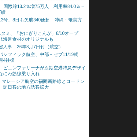
、国際線13.2％増75万人 利用率84.0％＝
実績
13号、8日も欠航340便超 沖縄・奄美方
1タミ、「おにぎりこんが」8/10オープ
北海道食材のオリジナルも
省人事 26年8月7日付（航空）
パシフィック航空、中部－セブ11/19就
週4往復
、ピニンファリーナが次期空港特急デザイ
なにわ筋線乗り入れ
L、マレーシア航空の福岡新路線とコードシ
 訪日客の地方誘客拡大