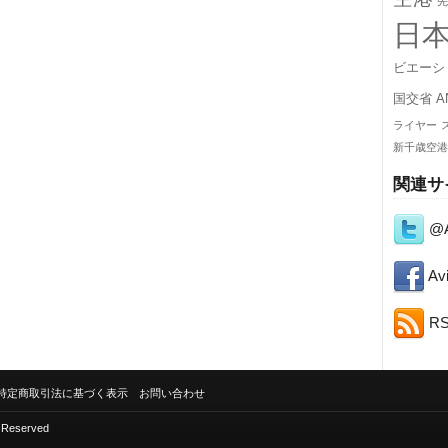
先
日
ビエーシ
国交省
A
ライヤー
新千歳空港
関連サ
@A
Avi
R
特定商取引法に基づく表示
お問い合わせ
s Reserved