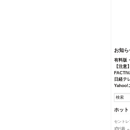
お知ら
有料版
【注意
FACT
日経テ
Yaho
ホット
セントレ
空港