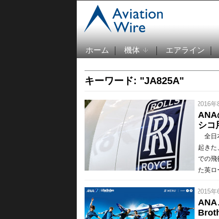
ホーム
機体
エアライン
キーワード: "JA825A"
/ 2016年
AN
シコ
全日本
起きた
での飛
た英ロ
/ 2015年
AN
Bro