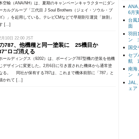
空輸（ANA/NH）は、夏期のキャンペーンキャラクターにダン
ANA
カルグループ「三代目 J Soul Brothers（ジェイ・ソウル・ブ
6月
ズ）」を起用している。テレビCMなどで早期割引運賃「旅割」
台風
 […]
面
羽田
2月10日 22:00 JST
ン 
Aの787、他機種と同一塗装に 25機目か
国交
87″ロゴ消える
セブ
ホールディングス（9202）は、ボーイング787型機の塗装を他機
航 
じデザインに変更した。2月6日に引き渡された機体から通常塗
南海
なる。 同社が保有する787は、これまで機体前部に「787」と
ン 
かれて […]
JA
ェア