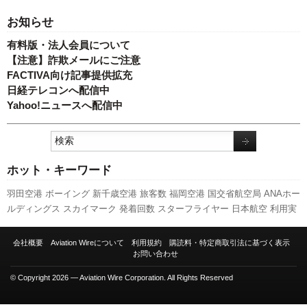
お知らせ
有料版・法人会員について
【注意】詐欺メールにご注意
FACTIVA向け記事提供拡充
日経テレコンへ配信中
Yahoo!ニュースへ配信中
ホット・キーワード
羽田空港
ボーイング
新千歳空港
旅客数
福岡空港
国交省航空局
ANAホー
ルディングス
スカイマーク
発着回数
スターフライヤー
日本航空
利用実
績
新型コロナウイルス
訪日客
ピーチ・アビエーション
キャンペーン
セ
ントレア
関西空港
新路線
伊丹空港
全日空
客室乗務員
成田空港
エアバ
会社概要
Aviation Wireについて
利用規約
購読料・特定商取引法に基づく表示
ス
A350 XWB
国交省
777
人事
787
航空貨物
先週の注目記事
A320
お問い合わせ
737NG
実績
LCC
© Copyright 2026 — Aviation Wire Corporation. All Rights Reserved