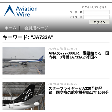
ログインしていません。
ユーザー名
パスワード
ホーム
会員用ページ
キーワード: "JA733A"
/ 2020年12月3日 21:56 JST
ANAの777-300ER、退役始まる 国
内初、3号機JA733Aが米国へ
/ 2017年11月8日 11:23 JST
スターフライヤーがA320予約登
録 国交省の航空機登録17年10月分