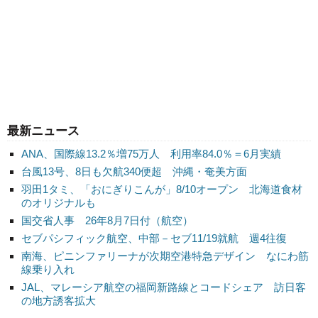
最新ニュース
ANA、国際線13.2％増75万人 利用率84.0％＝6月実績
台風13号、8日も欠航340便超 沖縄・奄美方面
羽田1タミ、「おにぎりこんが」8/10オープン 北海道食材
のオリジナルも
国交省人事 26年8月7日付（航空）
セブパシフィック航空、中部－セブ11/19就航 週4往復
南海、ピニンファリーナが次期空港特急デザイン なにわ筋
線乗り入れ
JAL、マレーシア航空の福岡新路線とコードシェア 訪日客
の地方誘客拡大