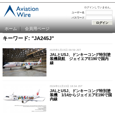
ログインしていません。
ユーザー名
パスワード
ホーム
会員用ページ
キーワード: "JA245J"
/ 2025年1月15日 09:59 JST
JALとUSJ、ドンキーコング特別塗
装機就航 ジェイエアE190で国内
線
/ 2024年11月13日 18:34 JST
JALとUSJ、ドンキーコング特別塗
装機 1/14からジェイエアE190で国
内線