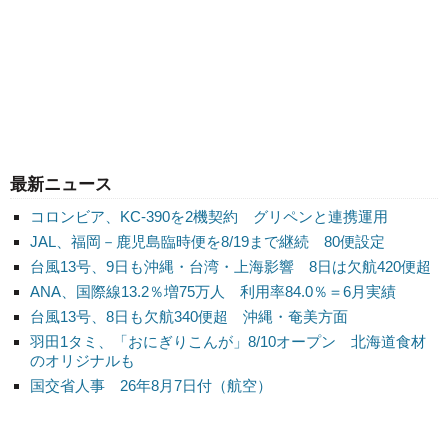
最新ニュース
コロンビア、KC-390を2機契約 グリペンと連携運用
JAL、福岡－鹿児島臨時便を8/19まで継続 80便設定
台風13号、9日も沖縄・台湾・上海影響 8日は欠航420便超
ANA、国際線13.2％増75万人 利用率84.0％＝6月実績
台風13号、8日も欠航340便超 沖縄・奄美方面
羽田1タミ、「おにぎりこんが」8/10オープン 北海道食材
のオリジナルも
国交省人事 26年8月7日付（航空）