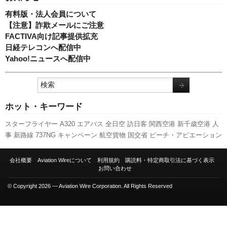
有料版・法人会員について
【注意】詐欺メールにご注意
FACTIVA向け記事提供拡充
日経テレコンへ配信中
Yahoo!ニュースへ配信中
ホット・キーワード
スターフライヤー
A320
エアバス
全日空
訪日客
関西空港
新千歳空港
人
事
新路線
737NG
キャンペーン
航空貨物
国交省
ピーチ・アビエーション
セントレア
777
利用実績
客室乗務員
ボーイング
787
伊丹空港
A350
XWB
旅客数
先週の注目記事
実績
新型コロナウイルス
福岡空港
日本航
会社概要
Aviation Wireについて
利用規約
購読料・特定商取引法に基づく表示
空
羽田空港
スカイマーク
LCC
発着回数
ANAホールディングス
成田空港
お問い合わせ
国交省航空局
© Copyright 2026 — Aviation Wire Corporation. All Rights Reserved