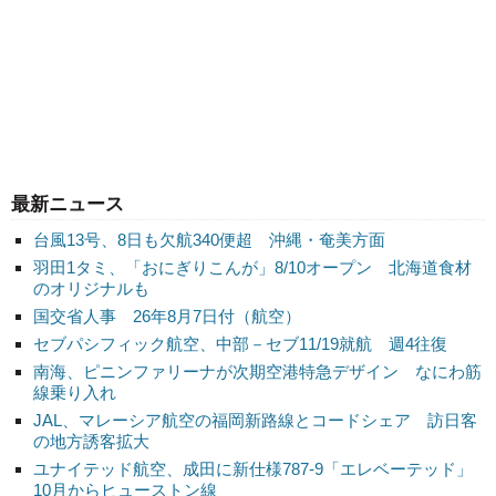
最新ニュース
台風13号、8日も欠航340便超 沖縄・奄美方面
羽田1タミ、「おにぎりこんが」8/10オープン 北海道食材
のオリジナルも
国交省人事 26年8月7日付（航空）
セブパシフィック航空、中部－セブ11/19就航 週4往復
南海、ピニンファリーナが次期空港特急デザイン なにわ筋
線乗り入れ
JAL、マレーシア航空の福岡新路線とコードシェア 訪日客
の地方誘客拡大
ユナイテッド航空、成田に新仕様787-9「エレベーテッド」
10月からヒューストン線