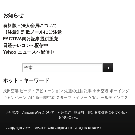
お知らせ
有料版・法人会員について
【注意】詐欺メールにご注意
FACTIVA向け記事提供拡充
日経テレコンへ配信中
Yahoo!ニュースへ配信中
ホット・キーワード
成田空港
ピーチ・アビエーション
先週の注目記事
羽田空港
ボーイング
キャンペーン
787
新千歳空港
スターフライヤー
ANAホールディングス
A320
A350 XWB
訪日客
実績
日本航空
伊丹空港
国交省
人事
関西空港
国交省航空局
LCC
発着回数
利用実績
セントレア
エアバス
客室乗務員
会社概要
Aviation Wireについて
利用規約
購読料・特定商取引法に基づく表示
新路線
スカイマーク
全日空
福岡空港
旅客数
新型コロナウイルス
航空貨
お問い合わせ
物
777
737NG
© Copyright 2026 — Aviation Wire Corporation. All Rights Reserved