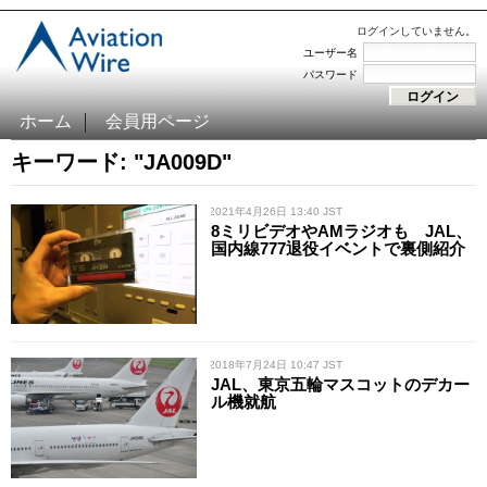
ログインしていません。
ユーザー名
パスワード
ホーム
会員用ページ
キーワード: "JA009D"
/ 2021年4月26日 13:40 JST
8ミリビデオやAMラジオも JAL、
国内線777退役イベントで裏側紹介
/ 2018年7月24日 10:47 JST
JAL、東京五輪マスコットのデカー
ル機就航