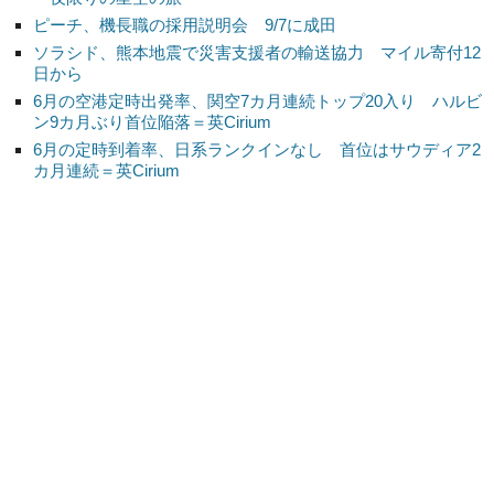
ピーチ、機長職の採用説明会 9/7に成田
ソラシド、熊本地震で災害支援者の輸送協力 マイル寄付12
日から
6月の空港定時出発率、関空7カ月連続トップ20入り ハルビ
ン9カ月ぶり首位陥落＝英Cirium
6月の定時到着率、日系ランクインなし 首位はサウディア2
カ月連続＝英Cirium