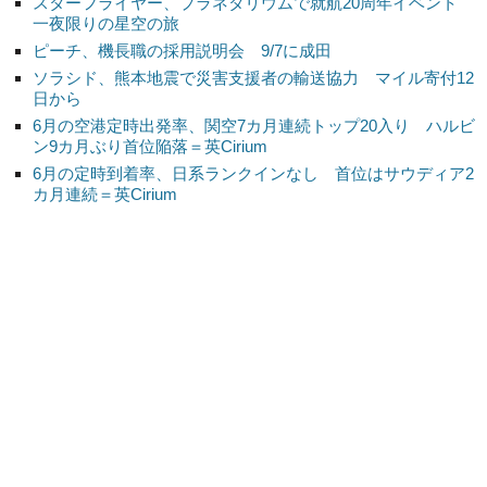
スターフライヤー、プラネタリウムで就航20周年イベント
一夜限りの星空の旅
ピーチ、機長職の採用説明会 9/7に成田
ソラシド、熊本地震で災害支援者の輸送協力 マイル寄付12
日から
6月の空港定時出発率、関空7カ月連続トップ20入り ハルビ
ン9カ月ぶり首位陥落＝英Cirium
6月の定時到着率、日系ランクインなし 首位はサウディア2
カ月連続＝英Cirium