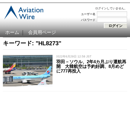
ログインしていません。
ユーザー名
パスワード
ホーム
会員用ページ
キーワード: "HL8273"
/ 2022年6月29日 12:58 JST
羽田－ソウル、2年4カ月ぶり運航再
開 大韓航空は予約好調、8月めど
に777再投入