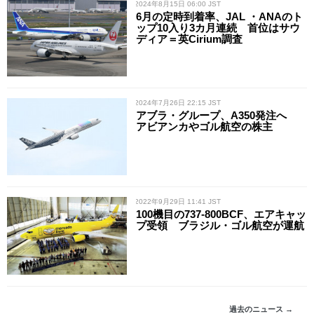
/ 2024年8月15日 06:00 JST
6月の定時到着率、JAL ・ANAのト
ップ10入り3カ月連続 首位はサウ
ディア＝英Cirium調査
/ 2024年7月26日 22:15 JST
アブラ・グループ、A350発注へ
アビアンカやゴル航空の株主
/ 2022年9月29日 11:41 JST
100機目の737-800BCF、エアキャッ
プ受領 ブラジル・ゴル航空が運航
過去のニュース →