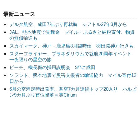
最新ニュース
デルタ航空、成田7年ぶり再就航 シアトル27年3月から
JAL、熊本地震で見舞金 マイル・ふるさと納税寄付、物資
の無償輸送も
スカイマーク、神戸－鹿児島8月臨時便 羽田発神戸行きも
スターフライヤー、プラネタリウムで就航20周年イベント
一夜限りの星空の旅
ピーチ、機長職の採用説明会 9/7に成田
ソラシド、熊本地震で災害支援者の輸送協力 マイル寄付12
日から
6月の空港定時出発率、関空7カ月連続トップ20入り ハルビ
ン9カ月ぶり首位陥落＝英Cirium