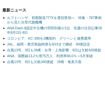
最新ニュース
ルフトハンザ、初期製造777Xを選別受領へ 特集・787事例
から見た次世代旗艦機
ANA Dash 8認定中古機の羽田到着が1位 先週の注目記事26
年8月2日-8日
コロンビア、KC-390を2機契約 グリペンと連携運用
JAL、福岡－鹿児島臨時便を8/19まで継続 80便設定
台風13号、9日も沖縄・台湾・上海影響 8日は欠航420便超
ANA、国際線13.2％増75万人 利用率84.0％＝6月実績
台風13号、8日も欠航340便超 沖縄・奄美方面