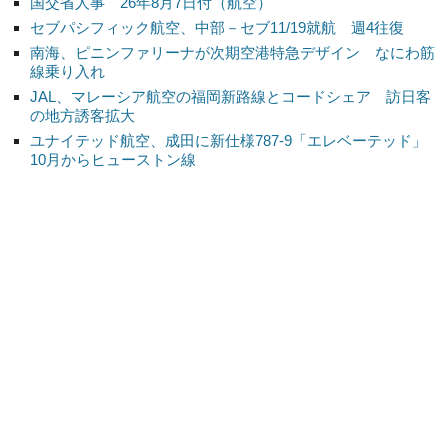
国交省人事 26年8月7日付（航空）
セブパシフィック航空、中部－セブ11/19就航 週4往復
南海、ピニンファリーナが次期空港特急デザイン なにわ筋
線乗り入れ
JAL、マレーシア航空の福岡新路線とコードシェア 訪日客
の地方誘客拡大
ユナイテッド航空、成田に新仕様787-9「エレベーテッド」
10月からヒューストン線