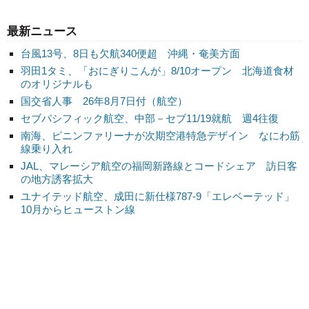
最新ニュース
台風13号、8日も欠航340便超 沖縄・奄美方面
羽田1タミ、「おにぎりこんが」8/10オープン 北海道食材
のオリジナルも
国交省人事 26年8月7日付（航空）
セブパシフィック航空、中部－セブ11/19就航 週4往復
南海、ピニンファリーナが次期空港特急デザイン なにわ筋
線乗り入れ
JAL、マレーシア航空の福岡新路線とコードシェア 訪日客
の地方誘客拡大
ユナイテッド航空、成田に新仕様787-9「エレベーテッド」
10月からヒューストン線