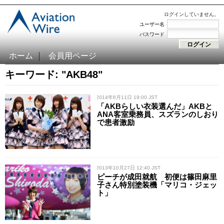
ログインしていません。
ユーザー名
パスワード
ホーム
会員用ページ
キーワード: "AKB48"
/ 2014年6月11日 19:00 JST
「AKBらしい衣装選んだ」AKBと
ANA客室乗務員、スズランのしおり
で患者激励
/ 2013年10月27日 12:40 JST
ピーチが成田就航 初便は篠田麻里
子さん特別塗装機「マリコ・ジェッ
ト」