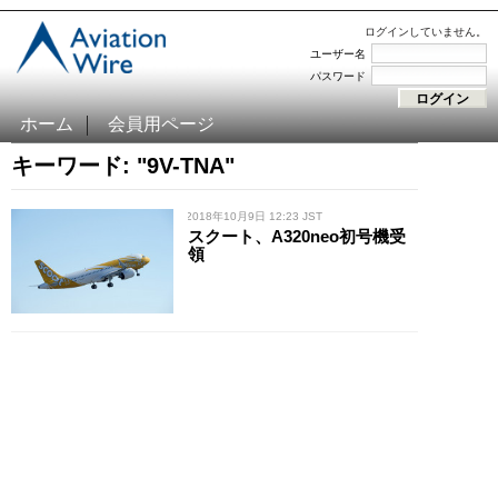
ログインしていません。
ユーザー名
パスワード
ホーム
会員用ページ
キーワード: "9V-TNA"
/ 2018年10月9日 12:23 JST
スクート、A320neo初号機受
領