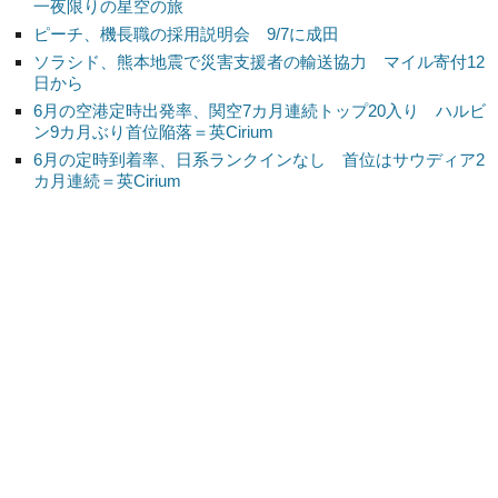
一夜限りの星空の旅
ピーチ、機長職の採用説明会 9/7に成田
ソラシド、熊本地震で災害支援者の輸送協力 マイル寄付12
日から
6月の空港定時出発率、関空7カ月連続トップ20入り ハルビ
ン9カ月ぶり首位陥落＝英Cirium
6月の定時到着率、日系ランクインなし 首位はサウディア2
カ月連続＝英Cirium