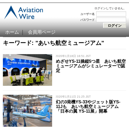
ログインしていません。
ユーザー名
パスワード
ホーム
会員用ページ
キーワード: "あいち航空ミュージアム"
/ 2020年1月18日 18:51 JST
めざせYS-11操縦5つ星 あいち航空
ミュージアムがシミュレーターで認
定
/ 2020年1月11日 21:25 JST
幻の3発機YS-33やジェット版YS-
11Jも あいち航空ミュージアム
「日本の翼 YS-11展」開幕