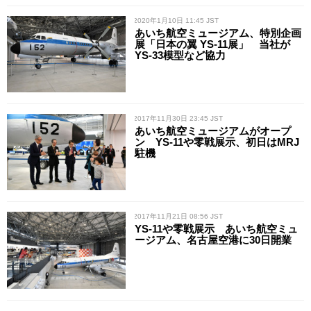
/ 2020年1月10日 11:45 JST
あいち航空ミュージアム、特別企画
展「日本の翼 YS-11展」 当社が
YS-33模型など協力
/ 2017年11月30日 23:45 JST
あいち航空ミュージアムがオープ
ン YS-11や零戦展示、初日はMRJ
駐機
/ 2017年11月21日 08:56 JST
YS-11や零戦展示 あいち航空ミュ
ージアム、名古屋空港に30日開業