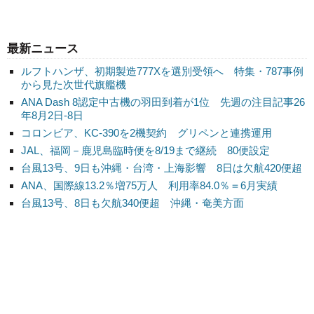
最新ニュース
ルフトハンザ、初期製造777Xを選別受領へ 特集・787事例
から見た次世代旗艦機
ANA Dash 8認定中古機の羽田到着が1位 先週の注目記事26
年8月2日-8日
コロンビア、KC-390を2機契約 グリペンと連携運用
JAL、福岡－鹿児島臨時便を8/19まで継続 80便設定
台風13号、9日も沖縄・台湾・上海影響 8日は欠航420便超
ANA、国際線13.2％増75万人 利用率84.0％＝6月実績
台風13号、8日も欠航340便超 沖縄・奄美方面