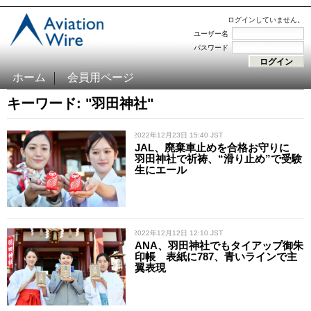
ログインしていません。
ユーザー名
パスワード
ホーム
会員用ページ
キーワード: "羽田神社"
/ 2022年12月23日 15:40 JST
JAL、廃棄車止めを合格お守りに
羽田神社で祈祷、“滑り止め”で受験
生にエール
/ 2022年12月12日 12:10 JST
ANA、羽田神社でもタイアップ御朱
印帳 表紙に787、青いラインで主
翼表現