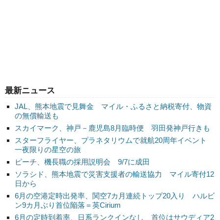
最新ニュース
JAL、熊本地震で見舞金 マイル・ふるさと納税寄付、物資
の無償輸送も
スカイマーク、神戸－鹿児島8月臨時便 羽田発神戸行きも
スターフライヤー、プラネタリウムで就航20周年イベント
一夜限りの星空の旅
ピーチ、機長職の採用説明会 9/7に成田
ソラシド、熊本地震で災害支援者の輸送協力 マイル寄付12
日から
6月の空港定時出発率、関空7カ月連続トップ20入り ハルビ
ン9カ月ぶり首位陥落＝英Cirium
6月の定時到着率、日系ランクインなし 首位はサウディア2