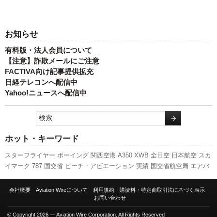
お知らせ
有料版・法人会員について
【注意】詐欺メールにご注意
FACTIVA向け記事提供拡充
日経テレコンへ配信中
Yahoo!ニュースへ配信中
ホット・キーワード
スターフライヤー
ボーイング
関西空港
A350 XWB
全日空
日本航空
スカ
イマーク
787
国交省
ピーチ・アビエーション
実績
国交省航空局
エアバ
ス
旅客数
発着回数
LCC
客室乗務員
成田空港
羽田空港
人事
737NG
新路
線
ANAホールディングス
航空貨物
福岡空港
新型コロナウイルス
777
訪
会社概要
Aviation Wireについて
利用規約
購読料・特定商取引法に基づく表示
日客
A320
利用実績
先週の注目記事
新千歳空港
セントレア
伊丹空港
キ
お問い合わせ
ャンペーン
© Copyright 2026 — Aviation Wire Corporation. All Rights Reserved