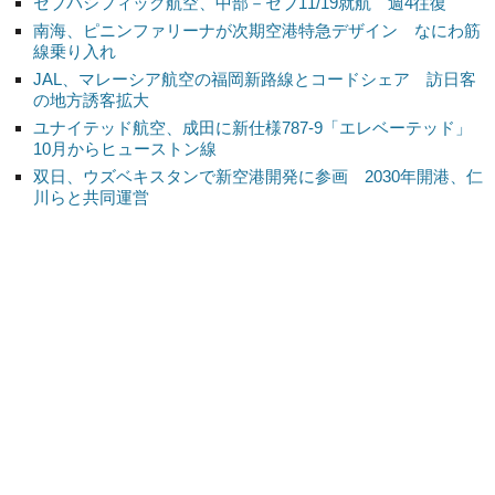
セブパシフィック航空、中部－セブ11/19就航 週4往復
南海、ピニンファリーナが次期空港特急デザイン なにわ筋
線乗り入れ
JAL、マレーシア航空の福岡新路線とコードシェア 訪日客
の地方誘客拡大
ユナイテッド航空、成田に新仕様787-9「エレベーテッド」
10月からヒューストン線
双日、ウズベキスタンで新空港開発に参画 2030年開港、仁
川らと共同運営