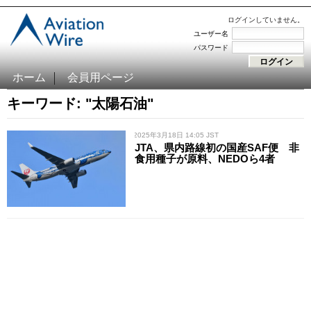
ログインしていません。
ユーザー名
パスワード
ホーム
会員用ページ
キーワード: "太陽石油"
/ 2025年3月18日 14:05 JST
JTA、県内路線初の国産SAF便 非
食用種子が原料、NEDOら4者