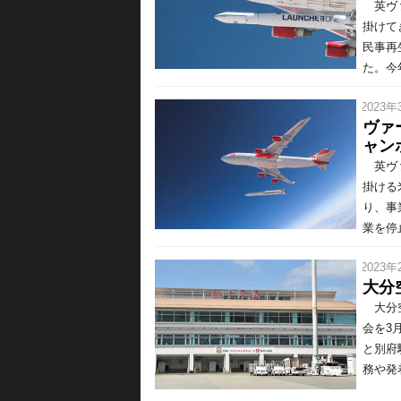
英ヴァ
掛けて
民事再
た。今年
/ 2023年
ヴァ
ャン
英ヴァ
掛ける
り、事
業を停
/ 2023年
大分
大分空
会を3
と別府
務や発