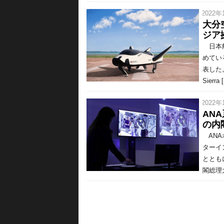
/ 2022年
大分
ジア
日本航
めてい
表した
Sierra 
/ 2022年
AN
の内
ANAホ
ターイ
ととも
閣総理大