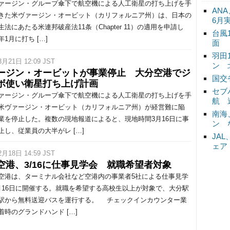
ージン・グループ傘下で航空機による人工衛星の打ち上げを手
ANA
きた米ヴァージン・オービット（カリフォルニア州）は、日本の
6月
生法にあたる米連邦破産法11条（Chapter 11）の適用を申請し
台風
1月に打ち […]
面
羽田
3月21日 12:09 JST
ン 
ージン・オービットが事業停止 大分空港でジ
国交
ボ使い衛星打ち上げ計画
セブ
ージン・グループ傘下で航空機による人工衛星の打ち上げを手
航 
米ヴァージン・オービット（カリフォルニア州）が経営難に陥
南海
業を停止した。複数の現地報道によると、現地時間3月16日に事
ン 
止し、従業員の大半がレ […]
JA
ェア
2月18日 14:59 JST
空港、3/16に仕事見学会 就職希望者対象
港は、ターミナル会社など空港内の事業者5社による仕事見学
月16日に開催する。就職を希望する高校生以上が対象で、大分駅
駅から無料送迎バスを運行する。 チェックインカウンター業
着時のグランドハンド […]