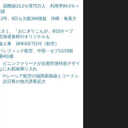
、国際線13.2％増75万人 利用率84.0％＝
実績
13号、8日も欠航340便超 沖縄・奄美方
1タミ、「おにぎりこんが」8/10オープ
北海道食材のオリジナルも
省人事 26年8月7日付（航空）
パシフィック航空、中部－セブ11/19就
週4往復
、ピニンファリーナが次期空港特急デザイ
なにわ筋線乗り入れ
L、マレーシア航空の福岡新路線とコードシ
 訪日客の地方誘客拡大