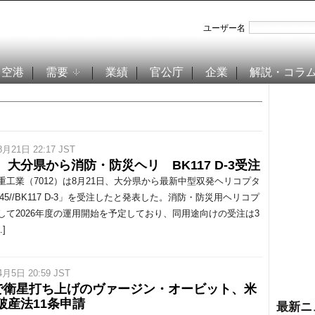
ユーザー名
空港
需要
業績
官公庁
企業
解説・コラ
8月21日 22:17 JST
、大分県から消防・防災ヘリ BK117 D-3受注
工業（7012）は8月21日、大分県から最新中型双発ヘリコプタ
45//BK117 D-3」を受注したと発表した。消防・防災用ヘリコプ
して2026年度の運用開始を予定しており、同用途向けの受注は3
]
4月5日 20:59 JST
7で衛星打ち上げのヴァージン・オービット、米
破産法11条申請
最新ニ