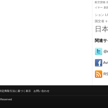
航空貨物
イヤー
新
L
ション
国交省
キ
日
関連サ
@A
Avi
R
特定商取引法に基づく表示
お問い合わせ
s Reserved