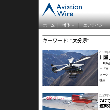
ホーム
機体
エアライン
キーワード: "大分県"
/ 2023年
川重
川崎重
ー「H1
ターと
機目 […
/ 2023年
74
連邦