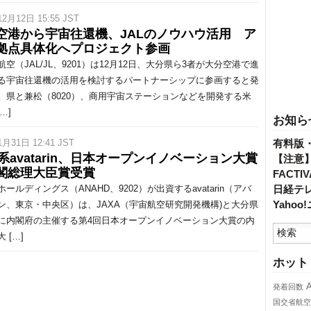
12月12日 15:55 JST
空港から宇宙往還機、JALのノウハウ活用 ア
拠点具体化へプロジェクト参画
空（JAL/JL、9201）は12月12日、大分県ら3者が大分空港で進
る宇宙往還機の活用を検討するパートナーシップに参画すると発
。県と兼松（8020）、商用宇宙ステーションなどを開発する米
[…]
お知ら
1月31日 12:41 JST
有料版
A系avatarin、日本オープンイノベーション大賞
【注意
閣総理大臣賞受賞
FACT
ールディングス（ANAHD、9202）が出資するavatarin（アバ
日経テ
Yaho
ン、東京・中央区）は、JAXA（宇宙航空研究開発機構)と大分県
に内閣府の主催する第4回日本オープンイノベーション大賞の内
 […]
ホット
発着回数
国交省航空