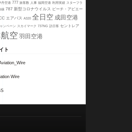
777
伊丹空港
旅客数
人事
福岡空港
利用実績
スターフラ
787
新型コロナウイルス
ピーチ・アビエー
路線
全日空
成田空港
CC
エアバス
A320
セントレア
ャンペーン
スカイマーク
737NG
訪日客
本航空
羽田空港
イト
viation_Wire
ation Wire
SS