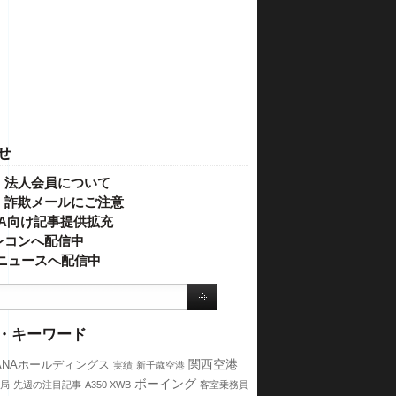
せ
・法人会員について
】詐欺メールにご注意
IVA向け記事提供拡充
レコンへ配信中
o!ニュースへ配信中
・キーワード
関西空港
ANAホールディングス
実績
新千歳空港
ボーイング
局
先週の注目記事
A350 XWB
客室乗務員