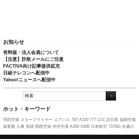
お知らせ
有料版・法人会員について
【注意】詐欺メールにご注意
FACTIVA向け記事提供拡充
日経テレコンへ配信中
Yahoo!ニュースへ配信中
ホット・キーワード
羽田空港
スターフライヤー
エアバス
787
A320
777
LCC
訪日客
福岡空港
旅客数
人事
実績
関西空港
伊丹空港
A350 XWB
日本航空
737NG
先週の
注目記事
キャンペーン
ボーイング
国交省航空局
新型コロナウイルス
航