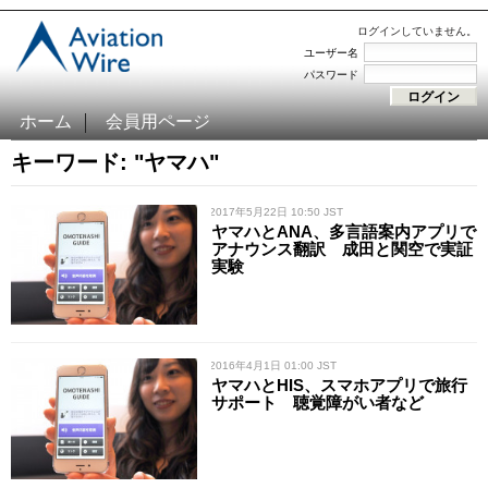
ログインしていません。
ユーザー名
パスワード
ホーム
会員用ページ
キーワード: "ヤマハ"
/ 2017年5月22日 10:50 JST
ヤマハとANA、多言語案内アプリで
アナウンス翻訳 成田と関空で実証
実験
/ 2016年4月1日 01:00 JST
ヤマハとHIS、スマホアプリで旅行
サポート 聴覚障がい者など