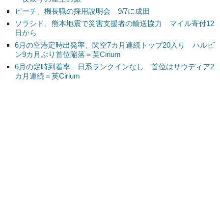
ピーチ、機長職の採用説明会 9/7に成田
ソラシド、熊本地震で災害支援者の輸送協力 マイル寄付12
日から
6月の空港定時出発率、関空7カ月連続トップ20入り ハルビ
ン9カ月ぶり首位陥落＝英Cirium
6月の定時到着率、日系ランクインなし 首位はサウディア2
カ月連続＝英Cirium