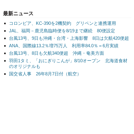
最新ニュース
コロンビア、KC-390を2機契約 グリペンと連携運用
JAL、福岡－鹿児島臨時便を8/19まで継続 80便設定
台風13号、9日も沖縄・台湾・上海影響 8日は欠航420便超
ANA、国際線13.2％増75万人 利用率84.0％＝6月実績
台風13号、8日も欠航340便超 沖縄・奄美方面
羽田1タミ、「おにぎりこんが」8/10オープン 北海道食材
のオリジナルも
国交省人事 26年8月7日付（航空）