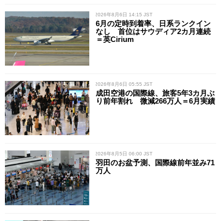
/ 2026年8月6日 14:15 JST
6月の定時到着率、日系ランクイン
なし 首位はサウディア2カ月連続
＝英Cirium
/ 2026年8月6日 05:55 JST
成田空港の国際線、旅客5年3カ月ぶ
り前年割れ 微減266万人＝6月実績
/ 2026年8月5日 06:00 JST
羽田のお盆予測、国際線前年並み71
万人