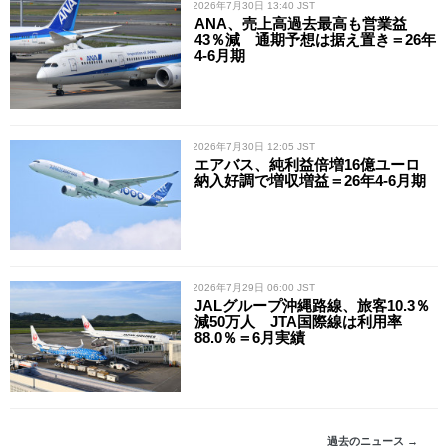
/ 2026年7月30日 13:40 JST
ANA、売上高過去最高も営業益
43％減 通期予想は据え置き＝26年
4-6月期
/ 2026年7月30日 12:05 JST
エアバス、純利益倍増16億ユーロ
納入好調で増収増益＝26年4-6月期
/ 2026年7月29日 06:00 JST
JALグループ沖縄路線、旅客10.3％
減50万人 JTA国際線は利用率
88.0％＝6月実績
過去のニュース →