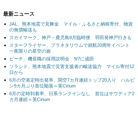
最新ニュース
JAL、熊本地震で見舞金 マイル・ふるさと納税寄付、物資
の無償輸送も
スカイマーク、神戸－鹿児島8月臨時便 羽田発神戸行きも
スターフライヤー、プラネタリウムで就航20周年イベント
一夜限りの星空の旅
ピーチ、機長職の採用説明会 9/7に成田
ソラシド、熊本地震で災害支援者の輸送協力 マイル寄付12
日から
6月の空港定時出発率、関空7カ月連続トップ20入り ハルビ
ン9カ月ぶり首位陥落＝英Cirium
6月の定時到着率、日系ランクインなし 首位はサウディア2
カ月連続＝英Cirium