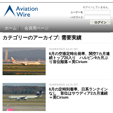
ログインしていません。
ユーザー名
パスワード
ホーム
会員用ページ
カテゴリーのアーカイブ: 需要実績
/ 2026年8月6日 14:20 JST
6月の空港定時出発率、関空7カ月連
続トップ20入り ハルビン9カ月ぶ
り首位陥落＝英Cirium
/ 2026年8月6日 14:15 JST
6月の定時到着率、日系ランクイン
なし 首位はサウディア2カ月連続
＝英Cirium