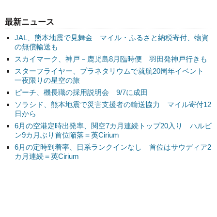
最新ニュース
JAL、熊本地震で見舞金 マイル・ふるさと納税寄付、物資
の無償輸送も
スカイマーク、神戸－鹿児島8月臨時便 羽田発神戸行きも
スターフライヤー、プラネタリウムで就航20周年イベント
一夜限りの星空の旅
ピーチ、機長職の採用説明会 9/7に成田
ソラシド、熊本地震で災害支援者の輸送協力 マイル寄付12
日から
6月の空港定時出発率、関空7カ月連続トップ20入り ハルビ
ン9カ月ぶり首位陥落＝英Cirium
6月の定時到着率、日系ランクインなし 首位はサウディア2
カ月連続＝英Cirium