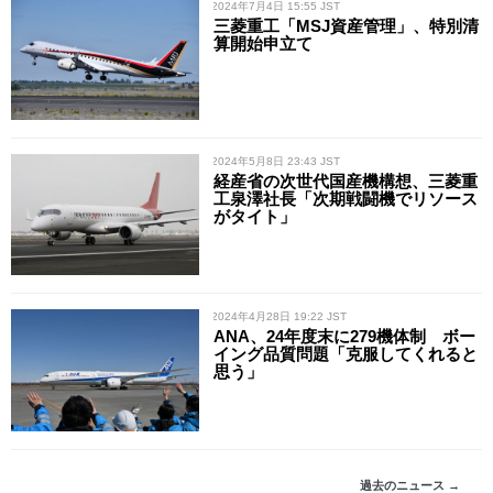
/ 2024年7月4日 15:55 JST
三菱重工「MSJ資産管理」、特別清
算開始申立て
/ 2024年5月8日 23:43 JST
経産省の次世代国産機構想、三菱重
工泉澤社長「次期戦闘機でリソース
がタイト」
/ 2024年4月28日 19:22 JST
ANA、24年度末に279機体制 ボー
イング品質問題「克服してくれると
思う」
過去のニュース →