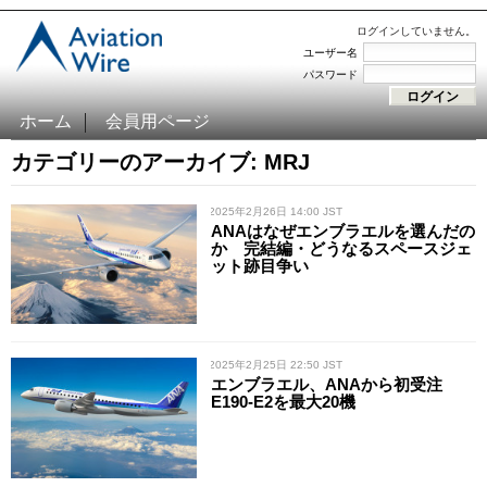
ログインしていません。
ユーザー名
パスワード
ホーム
会員用ページ
カテゴリーのアーカイブ: MRJ
/ 2025年2月26日 14:00 JST
ANAはなぜエンブラエルを選んだの
か 完結編・どうなるスペースジェ
ット跡目争い
/ 2025年2月25日 22:50 JST
エンブラエル、ANAから初受注
E190-E2を最大20機