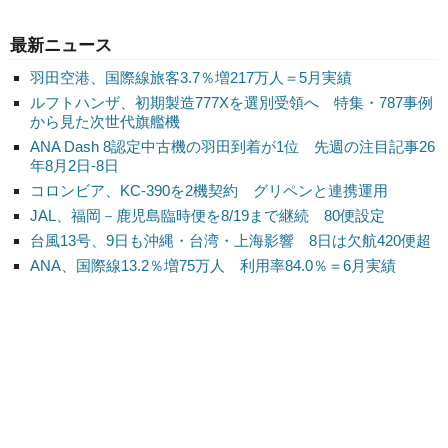
最新ニュース
羽田空港、国際線旅客3.7％増217万人＝5月実績
ルフトハンザ、初期製造777Xを選別受領へ 特集・787事例
から見た次世代旗艦機
ANA Dash 8認定中古機の羽田到着が1位 先週の注目記事26
年8月2日-8日
コロンビア、KC-390を2機契約 グリペンと連携運用
JAL、福岡－鹿児島臨時便を8/19まで継続 80便設定
台風13号、9日も沖縄・台湾・上海影響 8日は欠航420便超
ANA、国際線13.2％増75万人 利用率84.0％＝6月実績