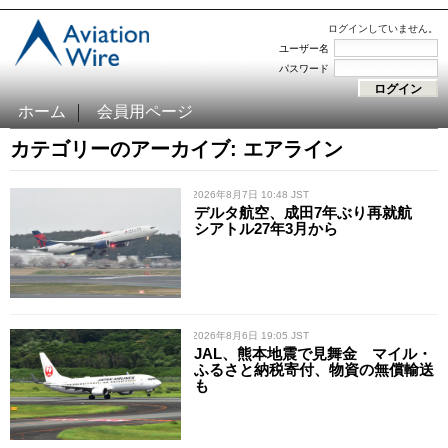
ログインしていません。
ユーザー名
パスワード
ホーム
会員用ページ
カテゴリーのアーカイブ: エアライン
/ 2026年8月7日 10:48 JST
デルタ航空、成田7年ぶり再就航
シアトル27年3月から
/ 2026年8月6日 19:05 JST
JAL、熊本地震で見舞金 マイル・
ふるさと納税寄付、物資の無償輸送
も